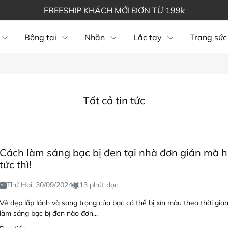
FREESHIP KHÁCH MỚI ĐƠN TỪ 199k
Bông tai
Nhẫn
Lắc tay
Trang sức
Blog
Tất cả tin tức
Cách làm sáng bạc bị đen tại nhà đơn giản mà h
tức thì!
Thứ Hai, 30/09/2024
13 phút đọc
Vẻ đẹp lấp lánh và sang trọng của bạc có thể bị xỉn màu theo thời gia
làm sáng bạc bị đen nào đơn...