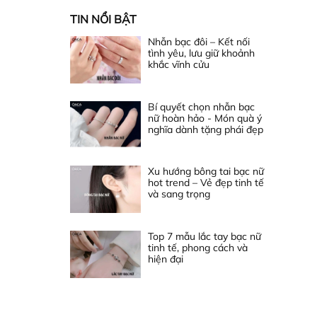
TIN NỔI BẬT
Nhẫn bạc đôi – Kết nối
tình yêu, lưu giữ khoảnh
khắc vĩnh cửu
Bí quyết chọn nhẫn bạc
nữ hoàn hảo - Món quà ý
nghĩa dành tặng phái đẹp
Xu hướng bông tai bạc nữ
hot trend – Vẻ đẹp tinh tế
và sang trọng
Top 7 mẫu lắc tay bạc nữ
tinh tế, phong cách và
hiện đại