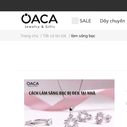
SALE
Dây chuyền
Trang chủ
/
Tất cả tin tức
/
làm sáng bạc
Quà tặng
Phụ kiện